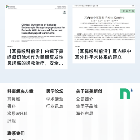
2021.07.25
2021.06.17
【耳鼻喉科前沿】内镜下鼻
【耳鼻喉科前沿】耳内镜中
咽癌切除术作为晚期复发性
耳外科手术体系的建立
查看更多
鼻咽癌的挽救治疗，安全有
查看更多
效
科室解决方案
医学论坛
关于诺美新创
耳鼻喉
学术活动
公司简介
骨科
行业讯息
集团子品牌
泌尿&妇科
海外布局
肝胆
联系我们