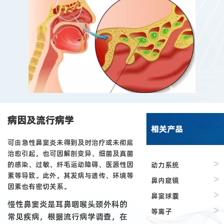
病因及流行病学
相关产品
可由急性鼻窦炎未得到及时治疗或未彻底
治愈引起，也可因解剖变异、细菌及真菌
>
的感染、过敏、纤毛运动障碍、医源性因
动力系统
素等导致。此外，其发病与遗传、环境等
>
鼻内窥镜
因素也有密切关系。
>
鼻窦球囊
慢性鼻窦炎是耳鼻咽喉头颈外科的
>
等离子
常见疾病，根据流行病学调查，在