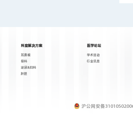
科室解决方案
医学论坛
耳鼻喉
学术活动
骨科
行业讯息
泌尿&妇科
肝胆
沪公网安备31010502006